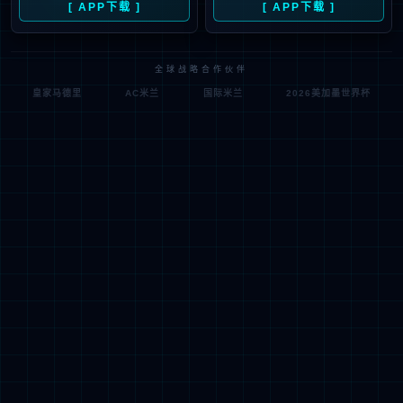
328
1,560
在职员工
完成项目
28,000
95
顾客成员
合作伙伴