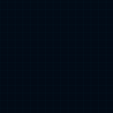
💰 退费政策是怎样的？
我们提供灵活的退费保障：开课前7天申请退费，可全
额退款；开课前3-7天退费，扣除10%手续费；开课后3
天内退费，按实际课时扣除费用；开课超过3天，不予
🏟️ 场馆设施条件如何？
退费但可申请转为其他等值课程。所有退费申请将在5
我们合作的场馆均达到国际标准，包括：专业足球场
个工作日内处理完成。
（天然草皮/人工草皮）、室内篮球馆（NBA标准木地
板）、恒温游泳馆、多功能训练中心等。所有场馆配备
📝 如何报名参加课程或活动？
智能数据采集系统、高清摄像分析设备，以及专业的医
报名方式非常便捷：1）在线报名：访问官网首页，点
疗急救站。场馆定期消毒，确保安全卫生。
击"服务项目"选择对应课程，填写信息提交；2）电话报
名：拨打官方热线 400-888-9999；3）现场报名：前
往我们的服务中心（北京市朝阳区体育中心路88号）。
报名后24小时内会有专属顾问与您联系确认。名额有
限，建议提前2周报名。
最新资讯 · 公司动态
体育动态
第一时间掌握体育热点与HB火博最新消息