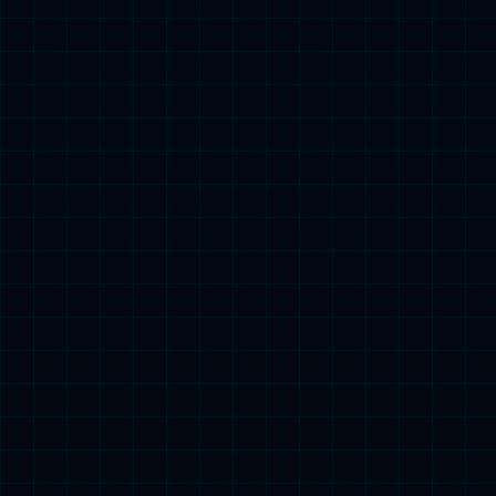
🏃 马拉松的起源
公元前490年，士兵菲迪皮德斯从马拉松跑到雅典报捷，全程
约42公里...