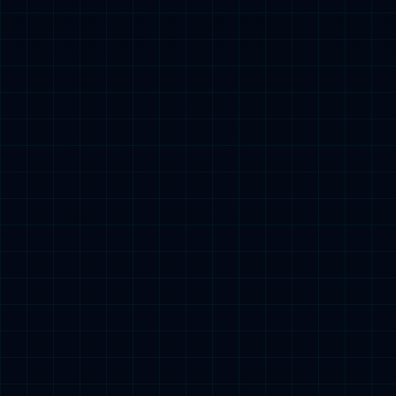
可口可乐
蒙牛
青岛啤酒
中国平安
实时数据
实时
比分 · 赛程 · 分析 · 直播 一站式掌握