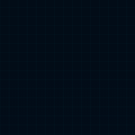
体育服务
NBA中国赛技术服务商，保障赛事稳定运行
体育营销
助力品牌世界杯营销，曝光量超5亿